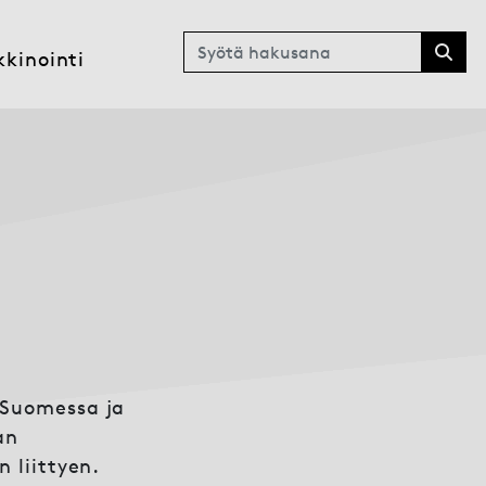
Haku
kinointi
 Suomessa ja
an
 liittyen.