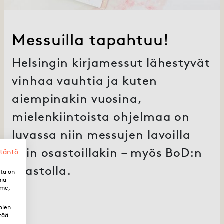
Messuilla tapahtuu!
Helsingin kirjamessut lähestyvät
vinhaa vauhtia ja kuten
aiempinakin vuosina,
mielenkiintoista ohjelmaa on
luvassa niin messujen lavoilla
kuin osastoillakin – myös BoD:n
ytäntö
osastolla.
stä on
miä
mme,
olen
tää