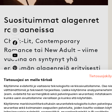
Suosituimmat alagenret
romaaneissa
Chick-Lit, Contemporary
Romance tai New Adult – viime
vuosina on syntynyt yhä
enemmän alagenrejä erityisesti
(rakkaus)romaaneissa.
Tietosuojakä
Tietosuojasi on meille tärkeä
Keskeiset erot voidaan
Käytämme evästeitä ja vastaavia teknologioita verkkosivustollamme. Osa nii
välttämättömiä ja teknisesti tarpeellisia. Lisäksi käytämme analyysimenetel
hahmottaa seuraavasti…
(esim. evästeitä tai sormenjälkiä sekä palvelinpuolen seurantaa) mitatakse
kuinka usein sivustollamme vieraillaan ja kuinka sitä käytetään.
Käytämme markkinointitarkoituksiin seurantateknologioita kuten palvelinpu
seurantaa sekä kolmansien osapuolien palveluita, joiden kautta voidaan käyt
laiteriippuvaisia evästeitä, sormenjälkiä, seurantapikseleitä ja IP-osoitteita.