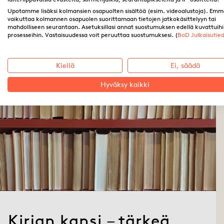
Upotamme lisäksi kolmansien osapuolten sisältöä (esim. videoalustoja). Emm
Mona Kekki
11.11.2025
vaikuttaa kolmannen osapuolen suorittamaan tietojen jatkokäsittelyyn tai
Ajankohtaista
·
Kirjoittaminen
mahdolliseen seurantaan. Asetuksillasi annat suostumuksen edellä kuvattuih
prosesseihin. Vastaisuudessa voit peruuttaa suostumuksesi. (
BoD Julkaisutie
Kiellä
Ei, säädä
Hyväksy kaikki
Kirjan kansi – tärkeä