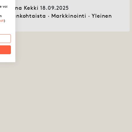
e voi
Mona Kekki
18.09.2025
Ajankohtaista
·
Markkinointi
·
Yleinen
in
dot
)