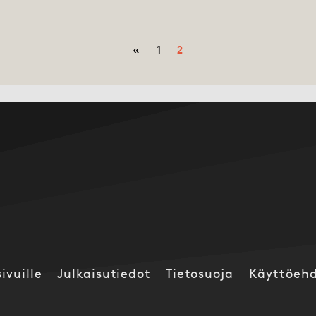
«
1
2
ivuille
Julkaisutiedot
Tietosuoja
Käyttöeh