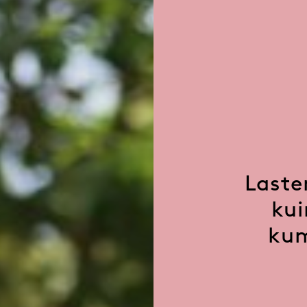
Laste
kui
kum