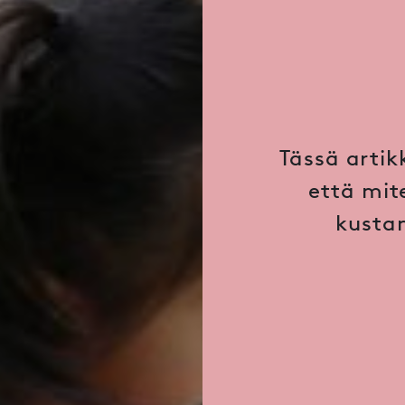
Tässä artik
että mit
kustan