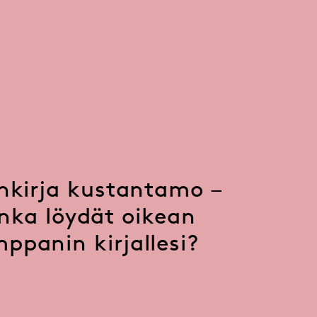
nkirja kustantamo –
nka löydät oikean
ppanin kirjallesi?