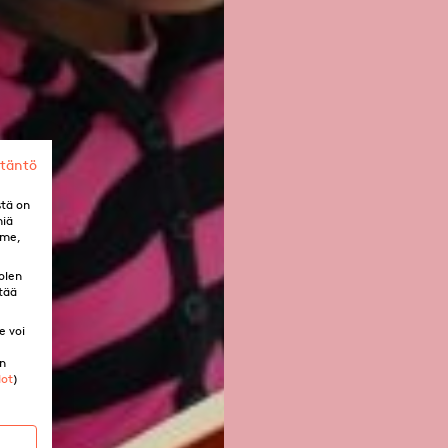
ytäntö
stä on
miä
mme,
olen
tää
e voi
in
dot
)