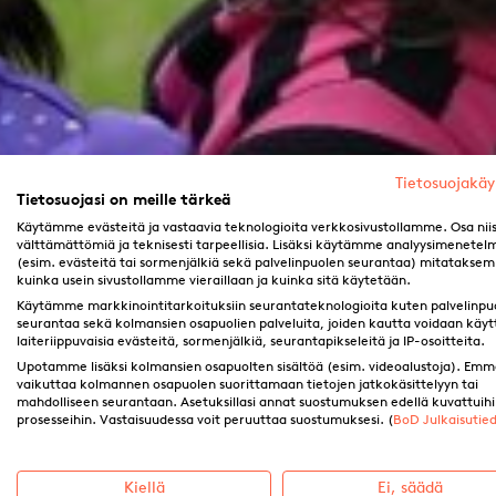
Tietosuojakä
Tietosuojasi on meille tärkeä
Käytämme evästeitä ja vastaavia teknologioita verkkosivustollamme. Osa nii
välttämättömiä ja teknisesti tarpeellisia. Lisäksi käytämme analyysimenetel
(esim. evästeitä tai sormenjälkiä sekä palvelinpuolen seurantaa) mitatakse
kuinka usein sivustollamme vieraillaan ja kuinka sitä käytetään.
Käytämme markkinointitarkoituksiin seurantateknologioita kuten palvelinpu
seurantaa sekä kolmansien osapuolien palveluita, joiden kautta voidaan käyt
laiteriippuvaisia evästeitä, sormenjälkiä, seurantapikseleitä ja IP-osoitteita.
Upotamme lisäksi kolmansien osapuolten sisältöä (esim. videoalustoja). Emm
vaikuttaa kolmannen osapuolen suorittamaan tietojen jatkokäsittelyyn tai
mahdolliseen seurantaan. Asetuksillasi annat suostumuksen edellä kuvattuih
prosesseihin. Vastaisuudessa voit peruuttaa suostumuksesi. (
BoD Julkaisutie
Kiellä
Ei, säädä