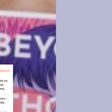
ytäntö
stä on
miä
mme,
olen
tää