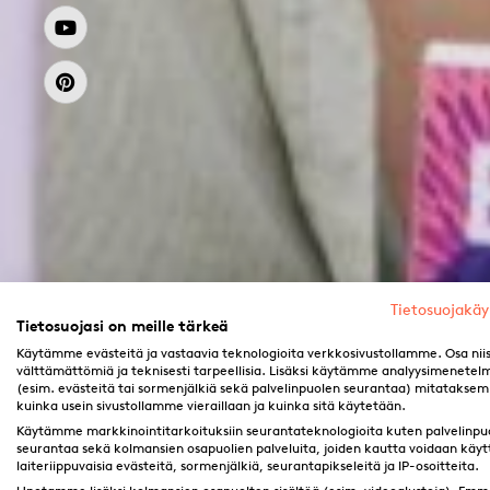
Tietosuojakä
Tietosuojasi on meille tärkeä
Käytämme evästeitä ja vastaavia teknologioita verkkosivustollamme. Osa nii
välttämättömiä ja teknisesti tarpeellisia. Lisäksi käytämme analyysimenetel
(esim. evästeitä tai sormenjälkiä sekä palvelinpuolen seurantaa) mitatakse
kuinka usein sivustollamme vieraillaan ja kuinka sitä käytetään.
Käytämme markkinointitarkoituksiin seurantateknologioita kuten palvelinpu
seurantaa sekä kolmansien osapuolien palveluita, joiden kautta voidaan käyt
laiteriippuvaisia evästeitä, sormenjälkiä, seurantapikseleitä ja IP-osoitteita.