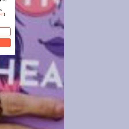
e voi
in
dot
)