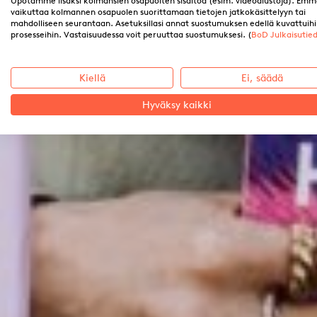
Upotamme lisäksi kolmansien osapuolten sisältöä (esim. videoalustoja). Emm
vaikuttaa kolmannen osapuolen suorittamaan tietojen jatkokäsittelyyn tai
mahdolliseen seurantaan. Asetuksillasi annat suostumuksen edellä kuvattuih
prosesseihin. Vastaisuudessa voit peruuttaa suostumuksesi. (
BoD Julkaisutie
Kiellä
Ei, säädä
Hyväksy kaikki