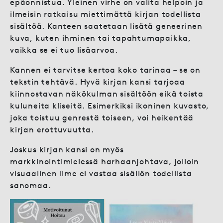
epäonnistua. Yleinen virhe on valita helpoin ja
ilmeisin ratkaisu miettimättä kirjan todellista
sisältöä. Kanteen saatetaan lisätä geneerinen
kuva, kuten ihminen tai tapahtumapaikka,
vaikka se ei tuo lisäarvoa.
Kannen ei tarvitse kertoa koko tarinaa – se on
tekstin tehtävä. Hyvä kirjan kansi tarjoaa
kiinnostavan näkökulman sisältöön eikä toista
kuluneita kliseitä. Esimerkiksi ikoninen kuvasto,
joka toistuu genrestä toiseen, voi heikentää
kirjan erottuvuutta.
Joskus kirjan kansi on myös
markkinointimielessä harhaanjohtava, jolloin
visuaalinen ilme ei vastaa sisällön todellista
sanomaa.