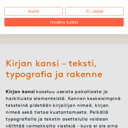
ensivaikutelma
Kiellä
Ei, säädä
Hyväksy kaikki
17.03.2016 ·
Mona Kekki
Kirjan kansi – teksti,
typografia ja rakenne
Kirjan kansi
koostuu useista pakollisista ja
harkituista elementeistä. Kannen keskeisimpinä
teksteinä pidetään kirjailijan nimeä, kirjan
nimeä sekä tietoa kustantamosta. Pelkällä
typografialla ja tekstin asettelulla voidaan
välittää voimakkaita viestejä – kuva ei ole aina