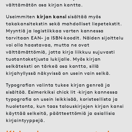
välttämätön osa kirjan kantta.
Useimmiten
kirjan kansi
sisältää myös
takakansitekstin sekä mahdolliset liepetekstit.
Myyntiä ja logistiikkaa varten kannessa
tarvitaan EAN- ja ISBN‑koodit. Näiden sijoittelu
voi olla haastavaa, mutta ne ovat
välttämättömiä, jotta kirja liikkuu sujuvasti
tuotantoketjusta lukijalle. Myös kirjan
selkäteksti on tärkeä osa kantta, sillä
kirjahyllyssä näkyvissä on usein vain selkä.
Typografian valinta tukee kirjan genreä ja
sisältöä. Esimerkiksi chick lit ‑kirjan kannessa
typografia on usein leikkisää, koristeellista ja
huoletonta, kun taas talouskirjojen kirjan kansi
käyttää selkeitä, päätteettömiä ja asiallisia
kirjaintyyppejä.