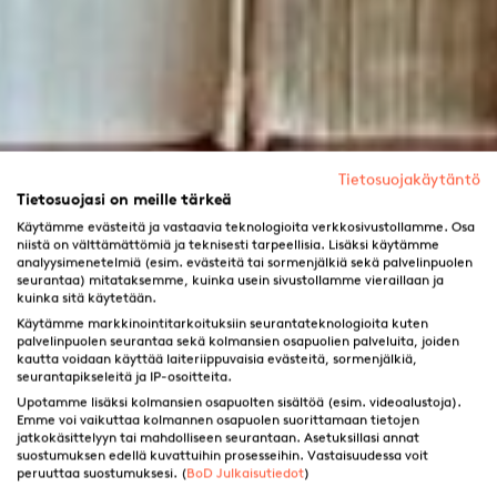
Tietosuojakäytäntö
Tietosuojasi on meille tärkeä
Käytämme evästeitä ja vastaavia teknologioita verkkosivustollamme. Osa
niistä on välttämättömiä ja teknisesti tarpeellisia. Lisäksi käytämme
analyysimenetelmiä (esim. evästeitä tai sormenjälkiä sekä palvelinpuolen
seurantaa) mitataksemme, kuinka usein sivustollamme vieraillaan ja
kuinka sitä käytetään.
Käytämme markkinointitarkoituksiin seurantateknologioita kuten
palvelinpuolen seurantaa sekä kolmansien osapuolien palveluita, joiden
kautta voidaan käyttää laiteriippuvaisia evästeitä, sormenjälkiä,
seurantapikseleitä ja IP-osoitteita.
Upotamme lisäksi kolmansien osapuolten sisältöä (esim. videoalustoja).
Emme voi vaikuttaa kolmannen osapuolen suorittamaan tietojen
jatkokäsittelyyn tai mahdolliseen seurantaan. Asetuksillasi annat
suostumuksen edellä kuvattuihin prosesseihin. Vastaisuudessa voit
Kirjan kansi – tärkeä
peruuttaa suostumuksesi. (
BoD Julkaisutiedot
)