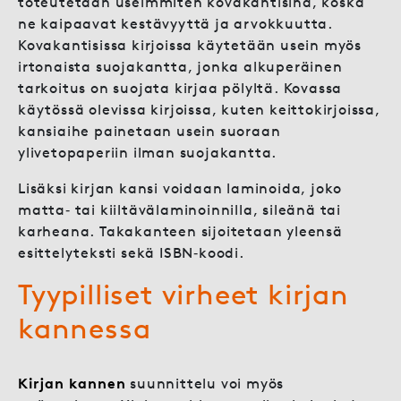
toteutetaan useimmiten kovakantisina, koska
ne kaipaavat kestävyyttä ja arvokkuutta.
Kovakantisissa kirjoissa käytetään usein myös
irtonaista suojakantta, jonka alkuperäinen
tarkoitus on suojata kirjaa pölyltä. Kovassa
käytössä olevissa kirjoissa, kuten keittokirjoissa,
kansiaihe painetaan usein suoraan
ylivetopaperiin ilman suojakantta.
Lisäksi kirjan kansi voidaan laminoida, joko
matta‑ tai kiiltävälaminoinnilla, sileänä tai
karheana. Takakanteen sijoitetaan yleensä
esittelyteksti sekä ISBN‑koodi.
Tyypilliset virheet kirjan
kannessa
Kirjan kannen
suunnittelu voi myös