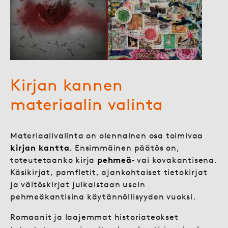
Kirjan kannen
materiaalin valinta
Materiaalivalinta on olennainen osa toimivaa
kirjan kantta
.
Ensimmäinen päätös on,
toteutetaanko kirja
pehmeä‑
vai kovakantisena.
Käsikirjat, pamfletit, ajankohtaiset tietokirjat
ja väitöskirjat julkaistaan usein
pehmeäkantisina käytännöllisyyden vuoksi.
Romaanit ja laajemmat historiateokset