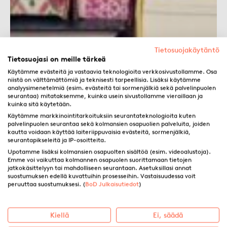
Tietosuojakäytäntö
Tietosuojasi on meille tärkeä
Käytämme evästeitä ja vastaavia teknologioita verkkosivustollamme. Osa
niistä on välttämättömiä ja teknisesti tarpeellisia. Lisäksi käytämme
analyysimenetelmiä (esim. evästeitä tai sormenjälkiä sekä palvelinpuolen
seurantaa) mitataksemme, kuinka usein sivustollamme vieraillaan ja
kuinka sitä käytetään.
Käytämme markkinointitarkoituksiin seurantateknologioita kuten
palvelinpuolen seurantaa sekä kolmansien osapuolien palveluita, joiden
kautta voidaan käyttää laiteriippuvaisia evästeitä, sormenjälkiä,
seurantapikseleitä ja IP-osoitteita.
Upotamme lisäksi kolmansien osapuolten sisältöä (esim. videoalustoja).
Emme voi vaikuttaa kolmannen osapuolen suorittamaan tietojen
jatkokäsittelyyn tai mahdolliseen seurantaan. Asetuksillasi annat
suostumuksen edellä kuvattuihin prosesseihin. Vastaisuudessa voit
peruuttaa suostumuksesi. (
BoD Julkaisutiedot
)
Kiellä
Ei, säädä