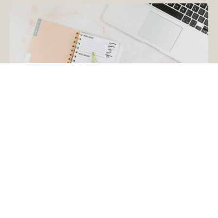
Messuilla tapahtuu!
Helsingin kirjamessut lähestyvät vinhaa
vauhtia ja kuten aiempinakin vuosina,
mielenkiintoista ohjelmaa on luvassa
niin messujen lavoilla kuin osastoillakin
– myös BoD:n osastolla.