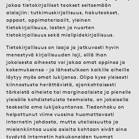
jakaa tietokirjalliset teokset seitsemään
alalajiin: tutkimuskirjallisuus, hakuteokset,
oppaat, oppimateriaalit, yleinen
tietokirjallisuus, lasten ja nuorten
tietokirjallisuus sekä mielipidekirjallisuus.
Tietokirjallisuus on laaja ja jatkuvasti hyvin
menestyvä kirjallisuuden laji, sillä ihan
jokaisesta aiheesta voi jakaa omat oppinsa ja
kokemuksensa – ja lähestulkoon kaikille aiheille
löytyy myös omat lukijansa. Olipa kyse yleisesti
kiinnostusta herättävistä, ajankohtaisesti
tärkeistä aiheista tai marginaalisista ja pienelle
yleisölle kohdistetuista teemoista, on jokaisella
teoksella oma lukijakuntansa. Tiedonhaku on
helpottunut viime vuosina huomattavasti
internetin johdosta, mutta uteliaisuutta ja
mielenkiintoa uusia asioita kohtaan eivät aina
tyydytä internetin hakukoneiden tuomat