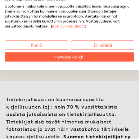
Upotamme lisäksi kolmansien osapuolten sisältöä (esim. videoalustoja).
Emme voi vaikuttaa kolmannen osapuolen suorittamaan tietojen
jatkokäsittelyyn tai mahdolliseen seurantaan. Asetuksillasi annat
suostumuksen edellä kuvattuihin prosesseihin. Vastaisuudessa voit
peruuttaa suostumuksesi. (
BoD Julkaisutiedot
)
Asiantuntijasta kirjailijaksi
Kiellä
Ei, säädä
Hyväksy kaikki
23.04.2019 ·
Vera Wunderlich
Tietokirjallisuus on Suomessa suosittu
kirjallisuuden laji:
noin 70 % vuosittaisista
uusista julkaisuista on tietokirjallisuutta
.
Tietokirjat sisältävät nimensä mukaisesti
faktatietoa ja ovat näin vastakohta fiktiiviselle
kaunokirjallisuudelle.
Suomen tietokirjailijat ry