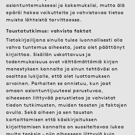
asiantuntemukseesi ja kokemuksiisi, mutta älä
epäröi hakea vaikutteita ja vahvistavaa tietoa
muista lähteistä tarvittaessa.
Taustatutkimus: vahvista faktat
Tietokirjailijana sinulla tulee luonnollisesti olla
vahva tuntemus aiheesta, josta olet päättänyt
kirjoittaa. Sisällön uskottavuus ja
todenmukaisuus ovat välttämättömiä kirjan
menestyksen kannalta ja sinun tehtäväsi on
osoittaa lukijalle, että olet luottamuksen
arvoinen. Parhaiten se onnistuu, kun jaat
omaan asiantuntijuuteesi perustuvaa,
aiheeseen liittyvää perustietoa ja vahvistat
tiedon tutkimusten, muiden teosten ja faktojen
avulla. Sekä aiheen ja sen taustan
kartoittamisen että käsikirjoituksen
kirjoittamisen kannalta on suositeltavaa lukea
muita teoksia – niin aiheeseen liittyviä kuin