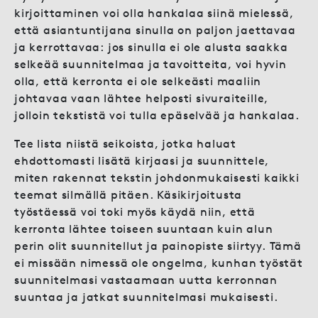
kirjoittaminen voi olla hankalaa siinä mielessä,
että asiantuntijana sinulla on paljon jaettavaa
ja kerrottavaa: jos sinulla ei ole alusta saakka
selkeää suunnitelmaa ja tavoitteita, voi hyvin
olla, että kerronta ei ole selkeästi maaliin
johtavaa vaan lähtee helposti sivuraiteille,
jolloin tekstistä voi tulla epäselvää ja hankalaa.
Tee lista niistä seikoista, jotka haluat
ehdottomasti lisätä kirjaasi ja suunnittele,
miten rakennat tekstin johdonmukaisesti kaikki
teemat silmällä pitäen. Käsikirjoitusta
työstäessä voi toki myös käydä niin, että
kerronta lähtee toiseen suuntaan kuin alun
perin olit suunnitellut ja painopiste siirtyy. Tämä
ei missään nimessä ole ongelma, kunhan työstät
suunnitelmasi vastaamaan uutta kerronnan
suuntaa ja jatkat suunnitelmasi mukaisesti.