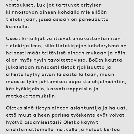
vastaukset. Lukijat tarttuvat erityisen
kiinnostavan aiheen kohdalla mielellään
tietokirjaan, jossa asiaan on paneuduttu
kunnolla.
Useat kirjailijat valitsevat omakustantamisen
tietokirjalleen, sillä tietokirjojen kohderyhmä on
helposti määriteltävissä aiheen mukaan ja näin
ollen myös hyvin tavoitettavissa. BoD:n kautta
julkaistaan runsaasti tietokirjallisuutta ja
aiheita löytyy aivan laidasta laitaan, muun
muassa työn johtamisen oppaista ohjelmointiin,
käsityökirjoihin, kasvatusoppaisiin ja
matkakertomuksiin.
Oletko sinä tietyn aiheen asiantuntija ja haluat,
että muut aiheen parissa työskentelevät voivat
hyötyä osaamisestasi? Oletko käynyt
unohtumattomalla matkalla ja haluat kertoa