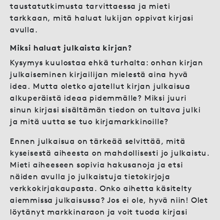
taustatutkimusta tarvittaessa ja mieti
tarkkaan, mitä haluat lukijan oppivat kirjasi
avulla.
Miksi haluat julkaista kirjan?
Kysymys kuulostaa ehkä turhalta: onhan kirjan
julkaiseminen kirjailijan mielestä aina hyvä
idea. Mutta oletko ajatellut kirjan julkaisua
alkuperäistä ideaa pidemmälle? Miksi juuri
sinun kirjasi sisältämän tiedon on tultava julki
ja mitä uutta se tuo kirjamarkkinoille?
Ennen julkaisua on tärkeää selvittää, mitä
kyseisestä aiheesta on mahdollisesti jo julkaistu.
Mieti aiheeseen sopivia hakusanoja ja etsi
näiden avulla jo julkaistuja tietokirjoja
verkkokirjakaupasta. Onko aihetta käsitelty
aiemmissa julkaisussa? Jos ei ole, hyvä niin! Olet
löytänyt markkinaraon ja voit tuoda kirjasi