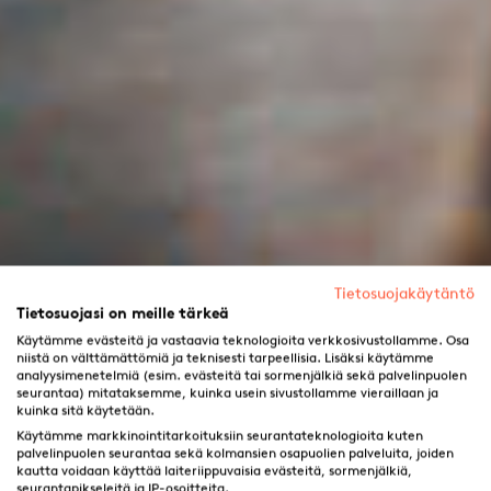
Tietosuojakäytäntö
Tietosuojasi on meille tärkeä
Käytämme evästeitä ja vastaavia teknologioita verkkosivustollamme. Osa
niistä on välttämättömiä ja teknisesti tarpeellisia. Lisäksi käytämme
analyysimenetelmiä (esim. evästeitä tai sormenjälkiä sekä palvelinpuolen
seurantaa) mitataksemme, kuinka usein sivustollamme vieraillaan ja
kuinka sitä käytetään.
Käytämme markkinointitarkoituksiin seurantateknologioita kuten
palvelinpuolen seurantaa sekä kolmansien osapuolien palveluita, joiden
kautta voidaan käyttää laiteriippuvaisia evästeitä, sormenjälkiä,
seurantapikseleitä ja IP-osoitteita.