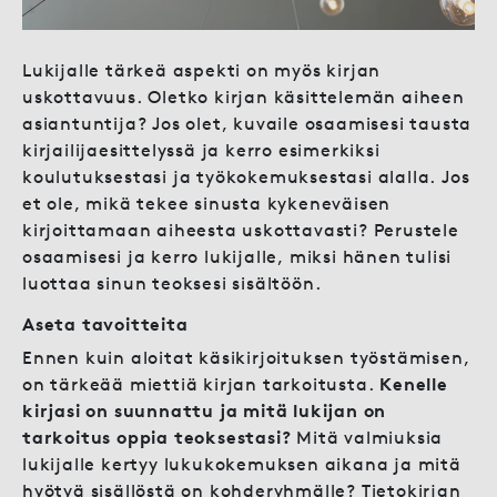
Lukijalle tärkeä aspekti on myös kirjan
uskottavuus. Oletko kirjan käsittelemän aiheen
asiantuntija? Jos olet, kuvaile osaamisesi tausta
kirjailijaesittelyssä ja kerro esimerkiksi
koulutuksestasi ja työkokemuksestasi alalla. Jos
et ole, mikä tekee sinusta kykeneväisen
kirjoittamaan aiheesta uskottavasti? Perustele
osaamisesi ja kerro lukijalle, miksi hänen tulisi
luottaa sinun teoksesi sisältöön.
Aseta tavoitteita
Ennen kuin aloitat käsikirjoituksen työstämisen,
on tärkeää miettiä kirjan tarkoitusta.
Kenelle
kirjasi on suunnattu ja mitä lukijan on
tarkoitus oppia teoksestasi?
Mitä valmiuksia
lukijalle kertyy lukukokemuksen aikana ja mitä
hyötyä sisällöstä on kohderyhmälle? Tietokirjan