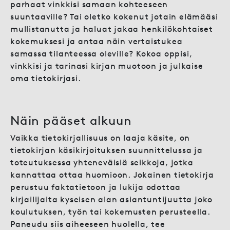
parhaat vinkkisi samaan kohteeseen
suuntaaville? Tai oletko kokenut jotain elämääsi
mullistanutta ja haluat jakaa henkilökohtaiset
kokemuksesi ja antaa näin vertaistukea
samassa tilanteessa oleville? Kokoa oppisi,
vinkkisi ja tarinasi kirjan muotoon ja julkaise
oma tietokirjasi.
Näin pääset alkuun
Vaikka tietokirjallisuus on laaja käsite, on
tietokirjan käsikirjoituksen suunnittelussa ja
toteutuksessa yhteneväisiä seikkoja, jotka
kannattaa ottaa huomioon. Jokainen tietokirja
perustuu faktatietoon ja lukija odottaa
kirjailijalta kyseisen alan asiantuntijuutta joko
koulutuksen, työn tai kokemusten perusteella.
Paneudu siis aiheeseen huolella, tee