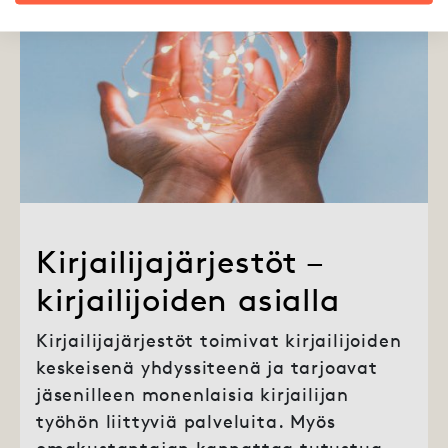
Kirjailijajärjestöt –
kirjailijoiden asialla
Kirjailijajärjestöt toimivat kirjailijoiden
keskeisenä yhdyssiteenä ja tarjoavat
jäsenilleen monenlaisia kirjailijan
työhön liittyviä palveluita. Myös