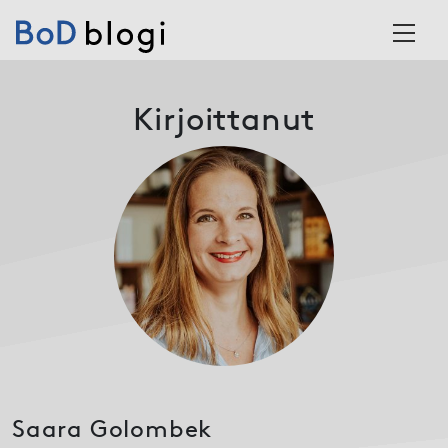
Skip to content
Main Navigation
Kirjoittanut
Saara Golombek