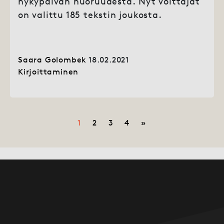
nykypäivän nuoruudesta. Nyt voittajat
on valittu 185 tekstin joukosta.
Saara Golombek
18.02.2021
Kirjoittaminen
Posts navigation
1
2
3
4
»