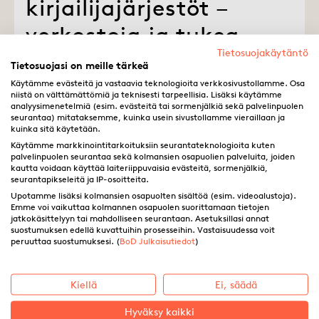
kirjailijajärjestöt –
verkostoja ja tukea
Tietosuojakäytäntö
Kirjailijat, kirjoittamisen harrastajat ja
Tietosuojasi on meille tärkeä
kirjallisuuden ystävät kohtaavat
Käytämme evästeitä ja vastaavia teknologioita verkkosivustollamme. Osa
niistä on välttämättömiä ja teknisesti tarpeellisia. Lisäksi käytämme
toisensa paikallisissa
analyysimenetelmiä (esim. evästeitä tai sormenjälkiä sekä palvelinpuolen
seurantaa) mitataksemme, kuinka usein sivustollamme vieraillaan ja
kirjailijajärjestöissä ja voivat löytää
kuinka sitä käytetään.
järjestöstä jopa väylän oman tekstin
Käytämme markkinointitarkoituksiin seurantateknologioita kuten
palvelinpuolen seurantaa sekä kolmansien osapuolien palveluita, joiden
julkaisulle.
kautta voidaan käyttää laiteriippuvaisia evästeitä, sormenjälkiä,
seurantapikseleitä ja IP-osoitteita.
Upotamme lisäksi kolmansien osapuolten sisältöä (esim. videoalustoja).
Emme voi vaikuttaa kolmannen osapuolen suorittamaan tietojen
jatkokäsittelyyn tai mahdolliseen seurantaan. Asetuksillasi annat
Saara Golombek
27.05.2021
suostumuksen edellä kuvattuihin prosesseihin. Vastaisuudessa voit
Kirja-ala
·
Kirjailijat
peruuttaa suostumuksesi. (
BoD Julkaisutiedot
)
Kiellä
Ei, säädä
Hyväksy kaikki