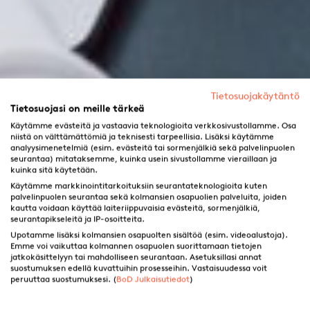
Tietosuojakäytäntö
Tietosuojasi on meille tärkeä
Käytämme evästeitä ja vastaavia teknologioita verkkosivustollamme. Osa
niistä on välttämättömiä ja teknisesti tarpeellisia. Lisäksi käytämme
analyysimenetelmiä (esim. evästeitä tai sormenjälkiä sekä palvelinpuolen
seurantaa) mitataksemme, kuinka usein sivustollamme vieraillaan ja
kuinka sitä käytetään.
Käytämme markkinointitarkoituksiin seurantateknologioita kuten
palvelinpuolen seurantaa sekä kolmansien osapuolien palveluita, joiden
kautta voidaan käyttää laiteriippuvaisia evästeitä, sormenjälkiä,
seurantapikseleitä ja IP-osoitteita.
Upotamme lisäksi kolmansien osapuolten sisältöä (esim. videoalustoja).
Emme voi vaikuttaa kolmannen osapuolen suorittamaan tietojen
jatkokäsittelyyn tai mahdolliseen seurantaan. Asetuksillasi annat
suostumuksen edellä kuvattuihin prosesseihin. Vastaisuudessa voit
Luova kirjoittaminen: mitä se
peruuttaa suostumuksesi. (
BoD Julkaisutiedot
)
on ja miten opit sen