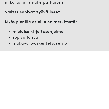
mikä toimii sinulle parhaiten.
Valitse sopivat työvälineet
Myös pienillä asioilla on merkitystä:
mieluisa kirjoitusohjelma
sopiva fontti
mukava työskentelyasento
Luova kirjoittaminen ja rakenne
Vaikka luova kirjoittaminen vaikuttaa vapaalta,
rakenne tukee onnistumista. Kun yhdistät:
vapaan kirjoittamisen
tavoitteet
kirjoitusharjoitukset
kehityt nopeammin ja saat aikaan
laadukkaampia tekstejä.