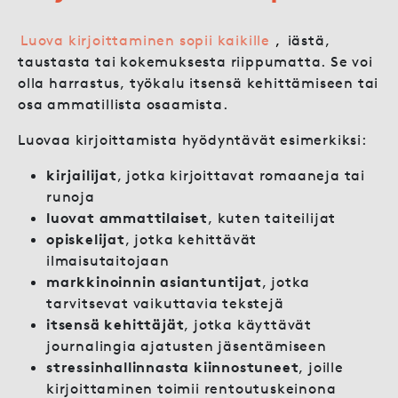
Luova kirjoittaminen sopii kaikille
,
iästä,
taustasta tai kokemuksesta riippumatta. Se voi
olla harrastus, työkalu itsensä kehittämiseen tai
osa ammatillista osaamista.
Luovaa kirjoittamista hyödyntävät esimerkiksi:
kirjailijat
, jotka kirjoittavat romaaneja tai
runoja
luovat ammattilaiset
, kuten taiteilijat
opiskelijat
, jotka kehittävät
ilmaisutaitojaan
markkinoinnin asiantuntijat
, jotka
tarvitsevat vaikuttavia tekstejä
itsensä kehittäjät
, jotka käyttävät
journalingia ajatusten jäsentämiseen
stressinhallinnasta kiinnostuneet
, joille
kirjoittaminen toimii rentoutuskeinona