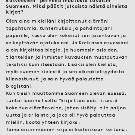
katveeseen” perheesi muutosta takaisin
Suomeen. Miksi päätit julkaista näistä aiheista
kirjat?
Olen aina mielelläni kirjoittanut elämäni
tapahtumia, tuntemuksia ja pohdintojani
paperille, koska olen kokenut sen jäsentävän ja
selkeyttävän ajatuksiani. Jo Kreikassa asuessani
aloin kirjoittaa blogia, ja huomasin asioiden,
tilanteiden ja ihmisten kuvauksen muotoutuvan
tekstiksi kuin itsestään. Lisäksi olen kielistä,
myös suomen kielestä ja sen oikeakielisyydestä
kiinnostunut, ja sain hyvää palautetta
blogistani.
Kun tiesin muuttomme Suomeen olevan edessä,
tuntui luonnolliselta ”kirjoittaa pois” itsestä
koko tuo elämänvaihe, johon sisältyi niin paljon
uutta ja erilaista ja joka oli hyvä palauttaa
mieliin, koota yhteen kirjaksi.
Tämä ensimmäinen kirja ei kuitenkaan kertonut