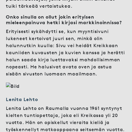
tuiki tärkeää vertaistukea.
Onko sinulla on ollut jokin erityisen
mieleenpainuva hetki kirjasi markkinoinnissa?
Erityisesti sykähdytti se, kun myyntisivuni
lukeneet kertoivat juuri sen, minkä olin
halunnutkin kuulla: Sivu vei heidät Kreikkaan
kauniiden kuvausten ja kuvien kanssa ja herätti
halun saada kirja luettavaksi mahdollisimman
nopeasti. He halusivat avata oven ja astua
sisään sivuston luomaan maailmaan.
Lenita Lehto
Lenita Lehto on Raumalla vuonna 1961 syntynyt
kielten tuntiopettaja, joka eli Kreikassa yli 20
vuotta. Hän on opiskellut vieraita kieliä ja
työskennellyt matkaoppaana seitsemän vuotta.