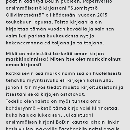
päätin kääntyä BoD:n puoleen. Paperiversio
ensimmäisestä kirjastani ”Suomityttö
Oliiviimetsässä” oli kädessäni vuoden 2015
toukokuun lopussa. Toista kirjaani aloin
kirjoittaa tämän vuoden keväällä ja sain sen
valmiiksi parissa kuukaudessa nyt jo
kokeneempana editoijana ja taittajana.
Mikä on mielestäsi tärkeää oman kirjan
markkinoinnissa? Miten itse olet markkinoinut
omaa kirjaasi?
Ratkaisevin osa markkinoinnissa oli huolellisesti
tehdyllä myyntisivulla eli kirjojen kotisivulla,
johon liitin myös tiedot muista kirjoituksistani ja
itsestäni sekä kirjojen ostotavat.
Todella olennaista on myös tuntea oma
kohderyhmä – ketä tämä kirja voisi kiinnostaa,
kuka haluaa lukea sen. Julkaistuani
ensimmäisen kirjani BoD:n kautta laitoin linkin
kotisivulleni näkyville Facebookiin paitsi omalle