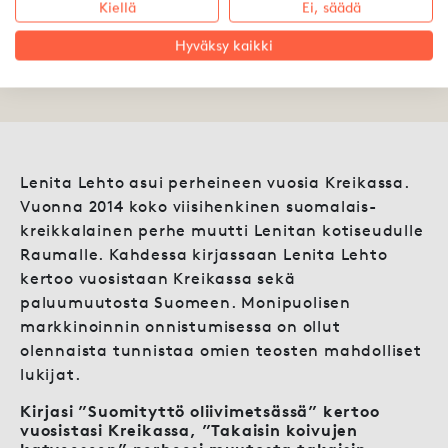
Kiellä
Ei, säädä
Hyväksy kaikki
29.08.2016 ·
Saara Golombek
Lenita Lehto asui perheineen vuosia Kreikassa.
Vuonna 2014 koko viisihenkinen suomalais-
kreikkalainen perhe muutti Lenitan kotiseudulle
Raumalle. Kahdessa kirjassaan Lenita Lehto
kertoo vuosistaan Kreikassa sekä
paluumuutosta Suomeen. Monipuolisen
markkinoinnin onnistumisessa on ollut
olennaista tunnistaa omien teosten mahdolliset
lukijat.
Kirjasi ”Suomityttö oliivimetsässä” kertoo
vuosistasi Kreikassa, ”Takaisin koivujen