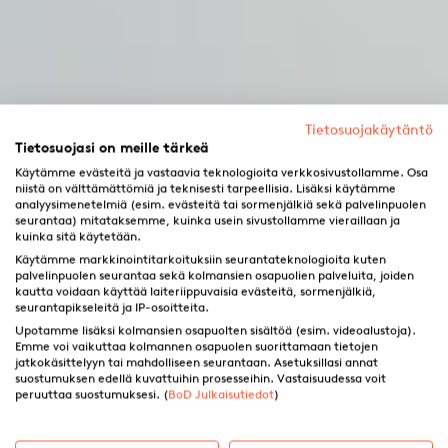
Tietosuojakäytäntö
Tietosuojasi on meille tärkeä
Käytämme evästeitä ja vastaavia teknologioita verkkosivustollamme. Osa
niistä on välttämättömiä ja teknisesti tarpeellisia. Lisäksi käytämme
analyysimenetelmiä (esim. evästeitä tai sormenjälkiä sekä palvelinpuolen
seurantaa) mitataksemme, kuinka usein sivustollamme vieraillaan ja
kuinka sitä käytetään.
Käytämme markkinointitarkoituksiin seurantateknologioita kuten
palvelinpuolen seurantaa sekä kolmansien osapuolien palveluita, joiden
kautta voidaan käyttää laiteriippuvaisia evästeitä, sormenjälkiä,
seurantapikseleitä ja IP-osoitteita.
Upotamme lisäksi kolmansien osapuolten sisältöä (esim. videoalustoja).
Emme voi vaikuttaa kolmannen osapuolen suorittamaan tietojen
jatkokäsittelyyn tai mahdolliseen seurantaan. Asetuksillasi annat
suostumuksen edellä kuvattuihin prosesseihin. Vastaisuudessa voit
peruuttaa suostumuksesi. (
BoD Julkaisutiedot
)
Tunne kirjasi kohderyhmä