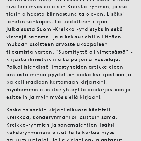
sivulleni myös erilaisiin Kreikka-ryhmiin, joissa
tiesin aiheesta kiinnostuneita olevan. Lisäksi
lähetin sähköpostilla tiedotteen kirjan
julkaisusta Suomi-Kreikka -yhdistyksiin sekä
viestejä sanoma- ja aikakauslehtiin liittäen
mukaan osoitteen arvostelukappaleen
tilaamista varten. ”Suomityttö oliivimetsässä” -
kirjasta ilmestyikin aika paljon arvosteluja.
Paikallislehdissä ilmestyneiden artikkeleiden
ansiosta minua pyydettiin paikalliskirjastoon ja
paikallisradioon kertomaan kirjastani,
myöhemmin otin itse yhteyttä pääkirjastoon ja
esittelin ja myin myös siellä kirjaani.
Koska toisenkin kirjani alkuosa käsitteli
Kreikkaa, kohderyhmäni oli osittain sama.
Kreikka-ryhmien ja sanomalehtien lisäksi
kohderyhmänäni olivat tällä kertaa myös
paluumuuttajat, joille kirjani onkin antanut