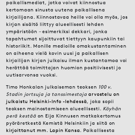
paikallismediat, jotka voivat kiinnostua
kertomaan sinusta uutena paikallisena
kirjailijana. Kiinnostavaa heille voi olla myös, jos
kirjan sisältö liittyy alueellisesti lehden
ympäristöön – esimerkiksi dekkari, jonka
tapahtumat sijoittuvat tiettyyn kaupunkiin tai
historiikit. Monille medioille omakustantaminen
on aiheena vielä kovin uusi ja paikallisen
kirjailijan kirjan julkaisu ilman kustantamoa voi
herättää toimittajan huomion positiivisesti jo
uutisarvonsa vuoksi.
Timo Honkalan julkaiseman teoksen
100 v.
Stadin jortsuja ja tanssimestoja
arvostelu on
julkaistu Helsinki-Info -lehdessä
, joka sopii
teoksen mainostamiseen alueellisesti.
Köyhän
perä kestää
on Eija Kinnusen matkakertomus
pyöräretkestä Kemistä Helsinkiin ja siitä on
kirjoittanut mm. Lapin Kansa
. Paikallisesta