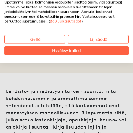
Upotamme lisäksi kolmansien osapuolten sisältöä (esim. videoalustoja).
Emme voi vaikuttaa kolmannen osapuolen suorittamaan tietojen
jatkokäsittelyyn tai mahdolliseen seurantaan. Asetuksillasi annat
suostumuksen edellä kuvattuihin prosesseihin. Vastaisuudessa voit
Lehdistötyön perusteet (1/2):
peruuttaa suostumuksesi. (
BoD Julkaisutiedot
)
Suunnittelu
Kiellä
Ei, säädä
Hyväksy kaikki
18.05.2018 ·
Vera Wunderlich
Lehdistö- ja mediatyön tärkein sääntö: mitä
kohdennetummin ja ammattimaisemmin
yhteydenotto tehdään, sitä korkeammat ovat
menestyksen mahdollisuudet. Riippumatta siitä,
julkaisetko lastenkirjoja, opaskirjoja, kauno- vai
asiakirjallisuutta – kirjallisuuden lajiin ja