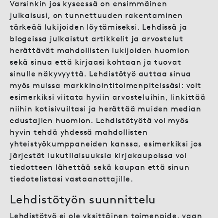
Varsinkin jos kyseessä on ensimmäinen
julkaisusi, on tunnettuuden rakentaminen
tärkeää lukijoiden löytämiseksi. Lehdissä ja
blogeissa julkaistut artikkelit ja arvostelut
herättävät mahdollisten lukijoiden huomion
sekä sinua että kirjaasi kohtaan ja tuovat
sinulle näkyvyyttä. Lehdistötyö auttaa sinua
myös muissa markkinointitoimenpiteissäsi: voit
esimerkiksi viitata hyviin arvosteluihin, linkittää
niihin kotisivuiltasi ja herättää muiden median
edustajien huomion. Lehdistötyötä voi myös
hyvin tehdä yhdessä mahdollisten
yhteistyökumppaneiden kanssa, esimerkiksi jos
järjestät lukutilaisuuksia kirjakaupoissa voi
tiedotteen lähettää sekä kaupan että sinun
tiedotelistasi vastaanottajille.
Lehdistötyön suunnittelu
Lehdistötyö ei ole yksittäinen toimenpide, vaan