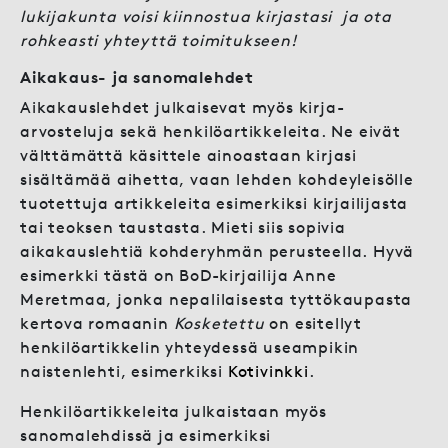
lukijakunta voisi kiinnostua kirjastasi ja ota
rohkeasti yhteyttä toimitukseen!
Aikakaus- ja sanomalehdet
Aikakauslehdet julkaisevat myös kirja-
arvosteluja sekä henkilöartikkeleita. Ne eivät
välttämättä käsittele ainoastaan kirjasi
sisältämää aihetta, vaan lehden kohdeyleisölle
tuotettuja artikkeleita esimerkiksi kirjailijasta
tai teoksen taustasta. Mieti siis sopivia
aikakauslehtiä kohderyhmän perusteella. Hyvä
esimerkki tästä on BoD-kirjailija Anne
Meretmaa, jonka nepalilaisesta tyttökaupasta
kertova romaanin
Kosketettu
on esitellyt
henkilöartikkelin yhteydessä useampikin
naistenlehti, esimerkiksi
Kotivinkki
.
Henkilöartikkeleita julkaistaan myös
sanomalehdissä ja esimerkiksi