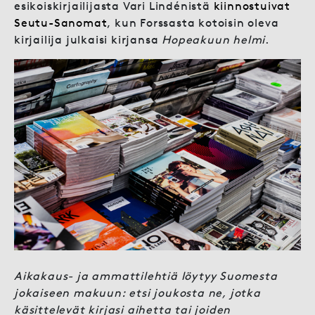
esikoiskirjailijasta Vari Lindénistä
kiinnostuivat
Seutu-Sanomat
, kun Forssasta kotoisin oleva
kirjailija julkaisi kirjansa
Hopeakuun helmi
.
Aikakaus- ja ammattilehtiä löytyy Suomesta
jokaiseen makuun: etsi joukosta ne, jotka
käsittelevät kirjasi aihetta tai joiden