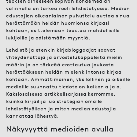
teoksen aiheeseen sopivan kohdemedian
valinnalla on tärkeä rooli lehdistötyössä. Median
edustajien oikeanlainen puhuttelu auttaa sinua
herättämään heidän huomionsa kirjaasi
kohtaan, esittelemään teostasi mahdollisille
lukijoille ja edistämään myyntiä.
Lehdistö ja etenkin kirjabloggaajat saavat
yhteydenottoja ja arvostelukappaleita mielin
määrin ja on tärkeää erottautua joukosta
herättääkseen heidän mielenkiintonsa kirjaa
kohtaan. Ammattimainen, yksilöllinen ja oikeille
medioille suunnattu tiedote on kaiken a ja o.
Kaksiosaisessa artikkelisarjassa kerromme,
kuinka kirjailija luo strategian omalle
lehdistötyölleen ja miten median edustajia
kannattaa lähestyä.
Näkyvyyttä medioiden avulla