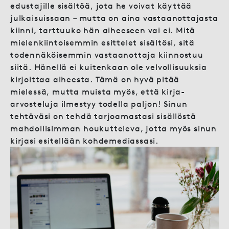
edustajille sisältöä, jota he voivat käyttää
julkaisuissaan – mutta on aina vastaanottajasta
kiinni, tarttuuko hän aiheeseen vai ei. Mitä
mielenkiintoisemmin esittelet sisältösi, sitä
todennäköisemmin vastaanottaja kiinnostuu
siitä. Hänellä ei kuitenkaan ole velvollisuuksia
kirjoittaa aiheesta. Tämä on hyvä pitää
mielessä, mutta muista myös, että kirja-
arvosteluja ilmestyy todella paljon! Sinun
tehtäväsi on tehdä tarjoamastasi sisällöstä
mahdollisimman houkutteleva, jotta myös sinun
kirjasi esitellään kohdemediassasi.