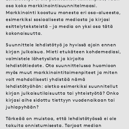
osa koko markkinointisuunnitelmaasi.
Markkinointi koostuu monesta eri osa-alueesta,
esimerkiksi sosiaalisesta mediasta ja kirjasi
esittelyteksteistä – ja media on yksi osa tätä
kokonaisuutta.
Suunnittele lehdistötyö jo hyvissä ajoin ennen
kirjan julkaisua. Mieti etukäteen kohdemediasi,
valmistele lähetyslista ja kirjoita
lehdistötiedote. Ota suunnittelussa huomioon
myös muut markkinointitoimenpiteet ja miten
voit mahdollisesti yhdistää nämä
lehdistötyöhön: oletko esimerkiksi suunnitellut
kirjan julkaisutilaisuutta tai yhteistyötä? Onko
kirjasi aihe sidottu tiettyyn vuodenaikaan tai
juhlapyhään?
Tärkeää on muistaa, että lehdistötyössä ei ole
takuita onnistumisesta. Tarjoat median