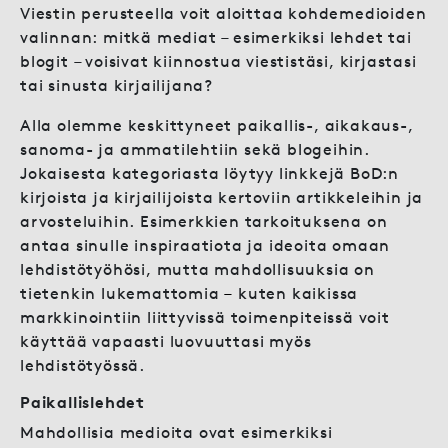
Viestin perusteella voit aloittaa kohdemedioiden
valinnan: mitkä mediat – esimerkiksi lehdet tai
blogit – voisivat kiinnostua viestistäsi, kirjastasi
tai sinusta kirjailijana?
Alla olemme keskittyneet paikallis-, aikakaus-,
sanoma- ja ammatilehtiin sekä blogeihin.
Jokaisesta kategoriasta löytyy linkkejä BoD:n
kirjoista ja kirjailijoista kertoviin artikkeleihin ja
arvosteluihin. Esimerkkien tarkoituksena on
antaa sinulle inspiraatiota ja ideoita omaan
lehdistötyöhösi, mutta mahdollisuuksia on
tietenkin lukemattomia
–
kuten kaikissa
markkinointiin liittyvissä toimenpiteissä voit
käyttää vapaasti luovuuttasi myös
lehdistötyössä.
Paikallislehdet
Mahdollisia medioita ovat esimerkiksi