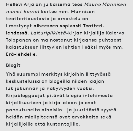
Hellevi Arjalan julkaisema teos
Mauno Mannisen
monet kasvot
kertoo mm. Mannisen
teatteritaustasta ja arvostelu on
ilmestynyt
aiheeseen sopivasti Teatteri-
lehdessä
.
Laituripilkintä
-kirjan kirjailija Kalervo
Tolppanen on mainostanut kirjaansa puhtaasti
kalastukseen liittyvien lehtien lisäksi myös mm.
Erä-lehdelle
.
Blogit
Yhä suurempi merkitys kirjoihin liittyvässä
keskustelussa on blogeilla niiden laajan
lukijakunnan ja näkyvyyden vuoksi.
Kirjabloggaajat pitävät blogia intohimosta
kirjallisuuteen ja kirja-alaan ja ovat
paneutuneita aiheisiin – ja juuri tästä syystä
heidän mielipiteensä ovat arvokkaita sekä
kirjailijoille että kustantajille.