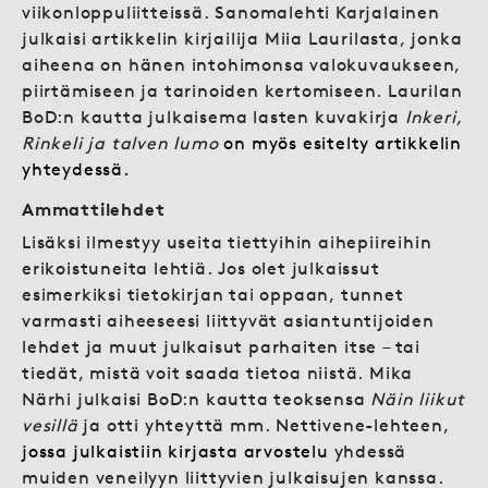
viikonloppuliitteissä. Sanomalehti Karjalainen
julkaisi artikkelin kirjailija Miia Laurilasta, jonka
aiheena on hänen intohimonsa valokuvaukseen,
piirtämiseen ja tarinoiden kertomiseen. Laurilan
BoD:n kautta julkaisema lasten kuvakirja
Inkeri,
Rinkeli ja talven lumo
on myös esitelty artikkelin
yhteydessä
.
Ammattilehdet
Lisäksi ilmestyy useita tiettyihin aihepiireihin
erikoistuneita lehtiä. Jos olet julkaissut
esimerkiksi tietokirjan tai oppaan, tunnet
varmasti aiheeseesi liittyvät asiantuntijoiden
lehdet ja muut julkaisut parhaiten itse – tai
tiedät, mistä voit saada tietoa niistä. Mika
Närhi julkaisi BoD:n kautta teoksensa
Näin liikut
vesillä
ja otti yhteyttä mm. Nettivene-lehteen,
jossa julkaistiin kirjasta arvostelu
yhdessä
muiden veneilyyn liittyvien julkaisujen kanssa.